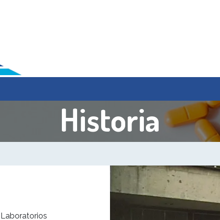
Desarrollo
Farmacovigilancia
Contacto
Avisos
Historia
 Laboratorios